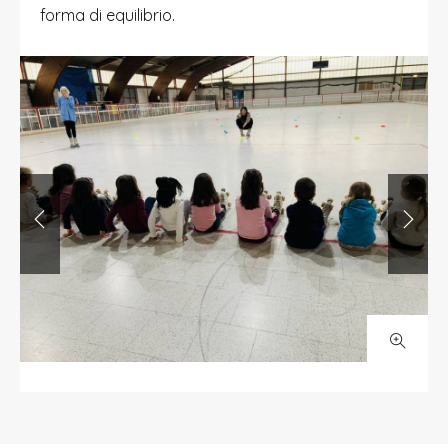
forma di equilibrio.