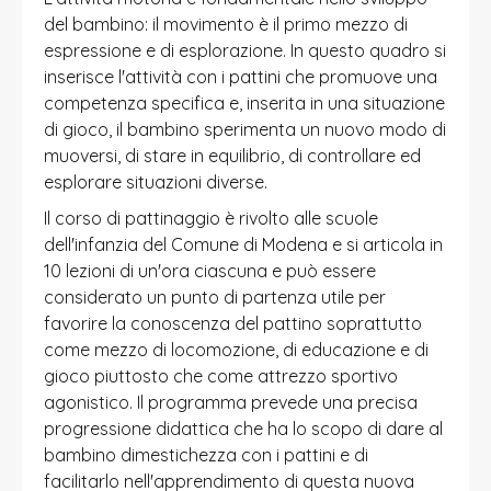
del bambino: il movimento è il primo mezzo di
espressione e di esplorazione. In questo quadro si
inserisce l'attività con i pattini che promuove una
competenza specifica e, inserita in una situazione
di gioco, il bambino sperimenta un nuovo modo di
muoversi, di stare in equilibrio, di controllare ed
esplorare situazioni diverse.
Il corso di pattinaggio è rivolto alle scuole
dell'infanzia del Comune di Modena e si articola in
10 lezioni di un'ora ciascuna e può essere
considerato un punto di partenza utile per
favorire la conoscenza del pattino soprattutto
come mezzo di locomozione, di educazione e di
gioco piuttosto che come attrezzo sportivo
agonistico. Il programma prevede una precisa
progressione didattica che ha lo scopo di dare al
bambino dimestichezza con i pattini e di
facilitarlo nell'apprendimento di questa nuova